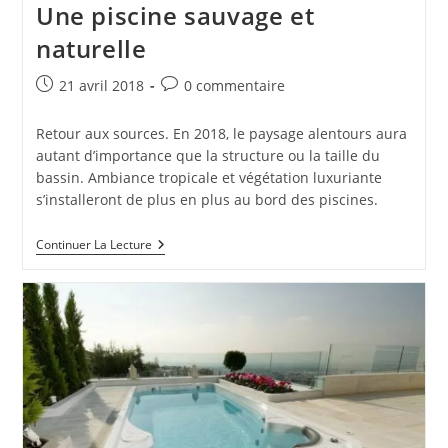
Une piscine sauvage et
naturelle
Publication
Commentaires
21 avril 2018
0 commentaire
publiée :
de
la
Retour aux sources. En 2018, le paysage alentours aura
publication :
autant d’importance que la structure ou la taille du
bassin. Ambiance tropicale et végétation luxuriante
s’installeront de plus en plus au bord des piscines.
Une
Continuer La Lecture
Piscine
Sauvage
Et
Naturelle