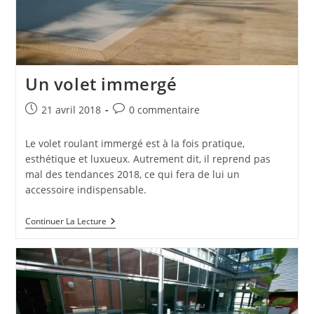
Un volet immergé
Publication
Commentaires
21 avril 2018
0 commentaire
publiée :
de
la
Le volet roulant immergé est à la fois pratique,
publication :
esthétique et luxueux. Autrement dit, il reprend pas
mal des tendances 2018, ce qui fera de lui un
accessoire indispensable.
Un
Continuer La Lecture
Volet
Immergé