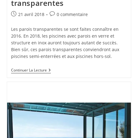
transparentes
Publication
Commentaires
21 avril 2018
0 commentaire
publiée :
de
la
Les parois transparentes se sont faites connaître en
publication :
2016. En 2018, les piscines avec parois en verre et
structure en inox auront toujours autant de succès.
Bien sûr, ces parois transparentes conviendront aux
piscines semi-enterrées et aux piscines hors-sol.
Une
Continuer La Lecture
Piscine
Aux
Parois
Transparentes