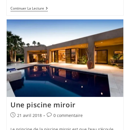
Une
Continuer La Lecture
Piscine
Blanche
Une piscine miroir
Publication
Commentaires
21 avril 2018
0 commentaire
publiée :
de
la
Le principe de la piscine miroir est que l’eau s’écoule