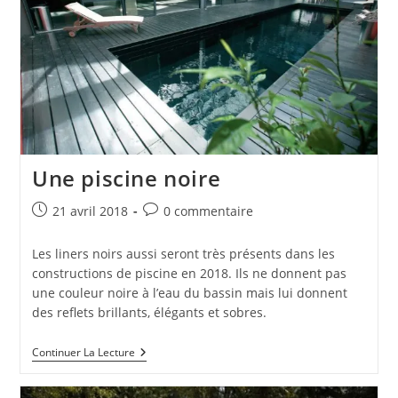
Une piscine noire
Publication
Commentaires
21 avril 2018
0 commentaire
publiée :
de
la
Les liners noirs aussi seront très présents dans les
publication :
constructions de piscine en 2018. Ils ne donnent pas
une couleur noire à l’eau du bassin mais lui donnent
des reflets brillants, élégants et sobres.
Une
Continuer La Lecture
Piscine
Noire