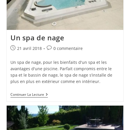
Un spa de nage
Publication
Commentaires
21 avril 2018
0 commentaire
publiée :
de
la
Un spa de nage, pour les bienfaits d'un spa et les
publication :
avantages d'une piscine. Parfait compromis entre le
spa et le bassin de nage, le spa de nage s’installe de
plus en plus en extérieur comme en intérieur.
Un
Continuer La Lecture
Spa
De
Nage