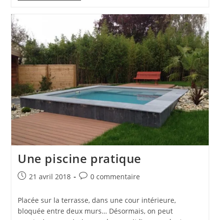
Piscine
À
Débordement
Une piscine pratique
Publication
Commentaires
21 avril 2018
0 commentaire
publiée :
de
la
Placée sur la terrasse, dans une cour intérieure,
publication :
bloquée entre deux murs… Désormais, on peut