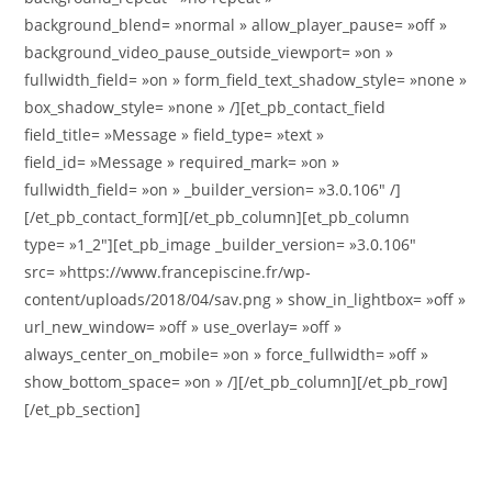
background_blend= »normal » allow_player_pause= »off »
background_video_pause_outside_viewport= »on »
fullwidth_field= »on » form_field_text_shadow_style= »none »
box_shadow_style= »none » /][et_pb_contact_field
field_title= »Message » field_type= »text »
field_id= »Message » required_mark= »on »
fullwidth_field= »on » _builder_version= »3.0.106″ /]
[/et_pb_contact_form][/et_pb_column][et_pb_column
type= »1_2″][et_pb_image _builder_version= »3.0.106″
src= »https://www.francepiscine.fr/wp-
content/uploads/2018/04/sav.png » show_in_lightbox= »off »
url_new_window= »off » use_overlay= »off »
always_center_on_mobile= »on » force_fullwidth= »off »
show_bottom_space= »on » /][/et_pb_column][/et_pb_row]
[/et_pb_section]