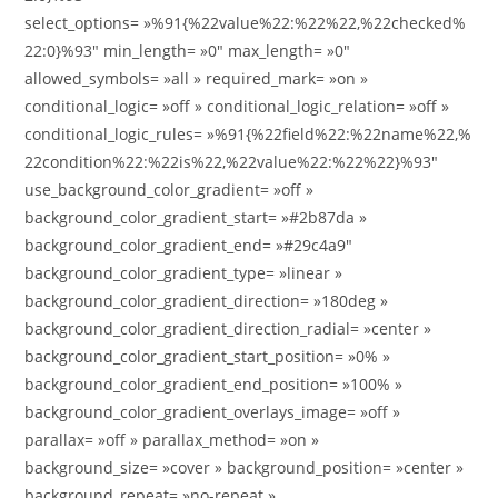
select_options= »%91{%22value%22:%22%22,%22checked%
22:0}%93″ min_length= »0″ max_length= »0″
allowed_symbols= »all » required_mark= »on »
conditional_logic= »off » conditional_logic_relation= »off »
conditional_logic_rules= »%91{%22field%22:%22name%22,%
22condition%22:%22is%22,%22value%22:%22%22}%93″
use_background_color_gradient= »off »
background_color_gradient_start= »#2b87da »
background_color_gradient_end= »#29c4a9″
background_color_gradient_type= »linear »
background_color_gradient_direction= »180deg »
background_color_gradient_direction_radial= »center »
background_color_gradient_start_position= »0% »
background_color_gradient_end_position= »100% »
background_color_gradient_overlays_image= »off »
parallax= »off » parallax_method= »on »
background_size= »cover » background_position= »center »
background_repeat= »no-repeat »