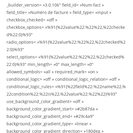
_builder_version= »3.0.106″ field_id= »Num-fact »
field_title= »Numéro de facture » field_type= »input »
checkbox_checked= »off »
checkbox_options= »%91{%22value%22:%22%22,%22checke
d%22:0}%93″
radio_options= »%91{%22value%22:%22%22,%22checked%2
2:0}%93″
select_options= »%91{%22value%22:%22%22,%22checked%
22:0}%93″ min_length= »0″ max_length= »0″
allowed_symbols= »all » required_mark= »on »
conditional_logic= »off » conditional_logic_relation= »off »
conditional_logic_rules= »%91{%22field%22:%22name%22,%
22condition%22:%22is%22,%22value%22:%22%22}%93″
use_background_color_gradient= »off »
background_color_gradient_start= »#2b87da »
background_color_gradient_end= »#29c4a9″
background_color_gradient_type= »linear »
background_color_gradient_direction= »180deg »