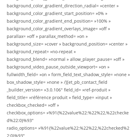
background_color_gradient_direction_radial= »center »
background_color_gradient_start_position= »0% »
background_color_gradient_end_position= »100% »
background_color_gradient_overlays_image= »off »
parallax= »off » parallax_method= »on »
background_size= »cover » background_position= »center »
background_repeat= »no-repeat »
background_blend= »normal » allow_player_pause= »off »
background_video_pause_outside_viewport= »on »
fullwidth_field= »on » form_field_text_shadow_style= »none »
box_shadow_style= »none » /][et_pb_contact_field
_builder_version= »3.0.106″ field_id= »ref-produit »
field_title= »référence produit » field_type= »input »
checkbox_checked= »off »
checkbox_options= »%91{%22value%22:%22%22,%22checke
d%22:0}%93″
radio_options= »%91{%22value%22:%22%22,%22checked%2
2:0}%93″