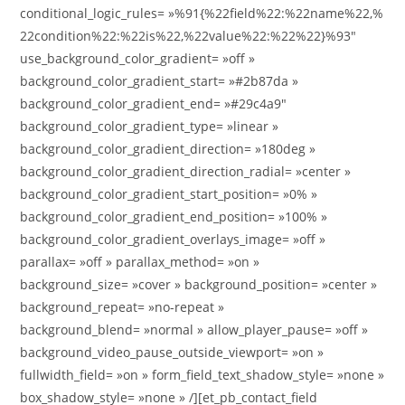
conditional_logic_rules= »%91{%22field%22:%22name%22,%
22condition%22:%22is%22,%22value%22:%22%22}%93″
use_background_color_gradient= »off »
background_color_gradient_start= »#2b87da »
background_color_gradient_end= »#29c4a9″
background_color_gradient_type= »linear »
background_color_gradient_direction= »180deg »
background_color_gradient_direction_radial= »center »
background_color_gradient_start_position= »0% »
background_color_gradient_end_position= »100% »
background_color_gradient_overlays_image= »off »
parallax= »off » parallax_method= »on »
background_size= »cover » background_position= »center »
background_repeat= »no-repeat »
background_blend= »normal » allow_player_pause= »off »
background_video_pause_outside_viewport= »on »
fullwidth_field= »on » form_field_text_shadow_style= »none »
box_shadow_style= »none » /][et_pb_contact_field