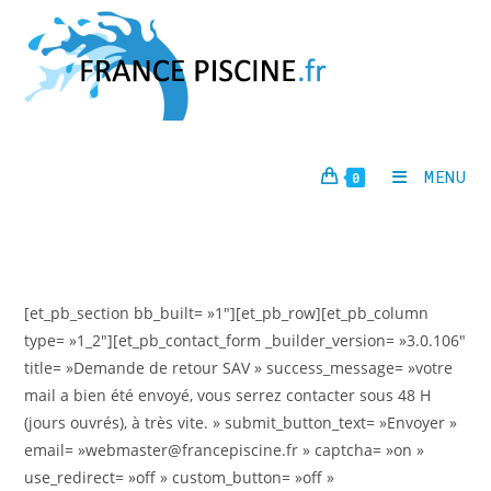
Skip
to
content
MENU
0
[et_pb_section bb_built= »1″][et_pb_row][et_pb_column
type= »1_2″][et_pb_contact_form _builder_version= »3.0.106″
title= »Demande de retour SAV » success_message= »votre
mail a bien été envoyé, vous serrez contacter sous 48 H
(jours ouvrés), à très vite. » submit_button_text= »Envoyer »
email= »webmaster@francepiscine.fr » captcha= »on »
use_redirect= »off » custom_button= »off »