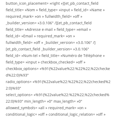
button_icon_placement= »right »][et_pb_contact_field
field_title= »Nom » field_type= »input » field_id= »Name »
required_mark= »on » fullwidth_field= »off »
_builder_version= »3.0.106″ /][et_pb_contact_field
field_title= »Adresse e-mail » field_type= »email »
field_id= »Email » required_mark= »on »
fullwidth_field= »off » _builder_version= »3.0.106″ /]
[et_pb_contact_field _builder_version= »3.0.106″
field_id= »Num-tel » field_title= »Numéro de Téléphone »
field_type= »input » checkbox_checked= »off »
checkbox_options= »%91{%22value%22:%22%22,%22checke
d%22:0}%93″
radio_options= »%91{%22value%22:%22%22,%22checked%2
2:0}%93″
select_options= »%91{%22value%22:%22%22,%22checked%
22:0}%93″ min_length= »0″ max_length= »0″
allowed_symbols= »all » required_mark= »on »
conditional_logic= »off » conditional_logic_relation= »off »