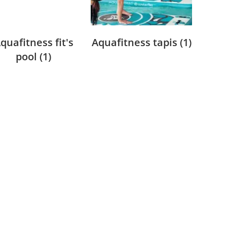
quafitness fit's
Aquafitness tapis
(1)
pool
(1)