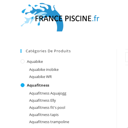
Skip
to
content
Catégories De Produits
Aquabike
Aquabike inobike
Aquabike WR
Aquafitness
Aquafitness Aquajogg
Aquafitness Elly
Aquafitness fit's pool
Aquafitness tapis
Aquafitness trampoline