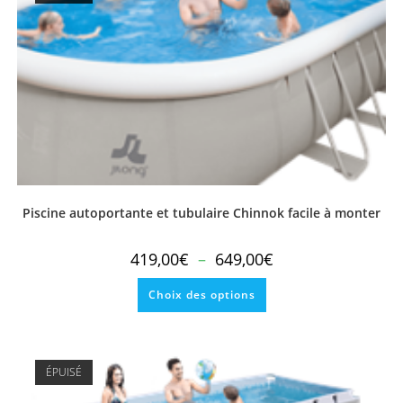
Piscine autoportante et tubulaire Chinnok facile à monter
Plage
419,00
€
–
649,00
€
de
prix :
Ce
419,00€
Choix des options
produit
à
a
649,00€
plusieurs
variations.
Les
options
peuvent
ÉPUISÉ
être
choisies