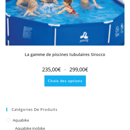
page
du
produit
La gamme de piscines tubulaires Sirocco
Plage
235,00
€
–
299,00
€
de
prix :
Ce
235,00€
Choix des options
produit
à
a
299,00€
plusieurs
variations.
Les
options
peuvent
Catégories De Produits
être
choisies
sur
Aquabike
la
page
Aquabike inobike
du