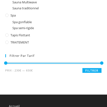
Sauna Multiwave
Sauna traditionnel
Spa
Spa gonflable
Spa semi-rigide
Tapis Flottant
TRAITEMENT
Filtrer Par Tarif
Prix
Prix
PRIX :
230€
—
650€
FILTRER
min
max
Accueil