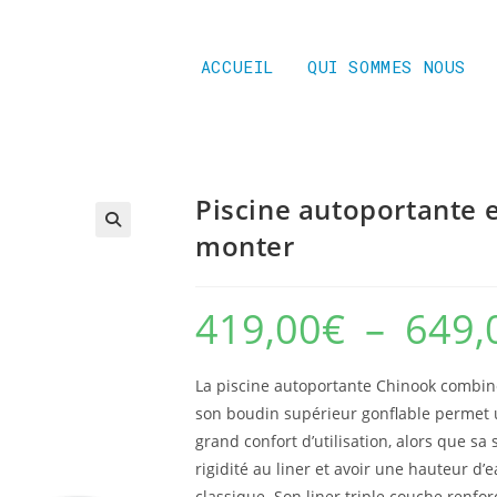
ACCUEIL
QUI SOMMES NOUS
Piscine autoportante e
monter
419,00
€
–
649,
La piscine autoportante Chinook combine
son boudin supérieur gonflable permet u
grand confort d’utilisation, alors que s
rigidité au liner et avoir une hauteur d
classique. Son liner triple couche renforc