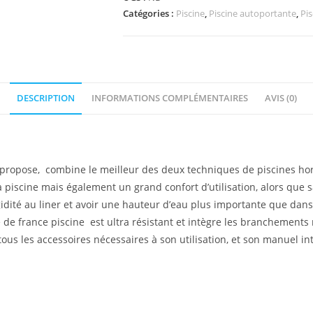
tubulaire
Catégories :
Piscine
,
Piscine autoportante
,
Pis
Chinnok
facile
à
monter
DESCRIPTION
INFORMATIONS COMPLÉMENTAIRES
AVIS (0)
propose, combine le meilleur des deux techniques de piscines hors
piscine mais également un grand confort d’utilisation, alors que s
dité au liner et avoir une hauteur d’eau plus importante que dans 
de france piscine est ultra résistant et intègre les branchements né
tous les accessoires nécessaires à son utilisation, et son manuel 