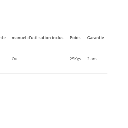
nte
manuel d’utilisation inclus
Poids
Garantie
Oui
25Kgs
2 ans