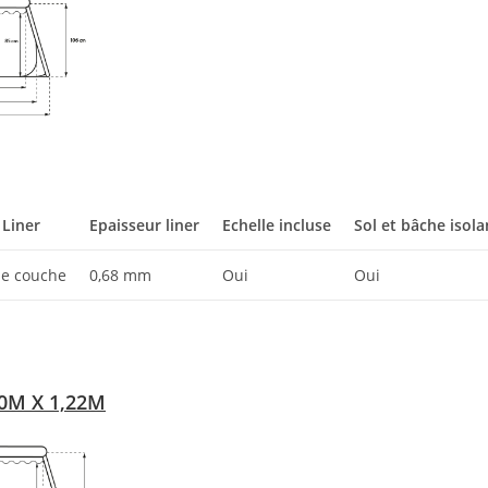
 Liner
Epaisseur liner
Echelle incluse
Sol et bâche isola
le couche
0,68 mm
Oui
Oui
0M X 1,22M