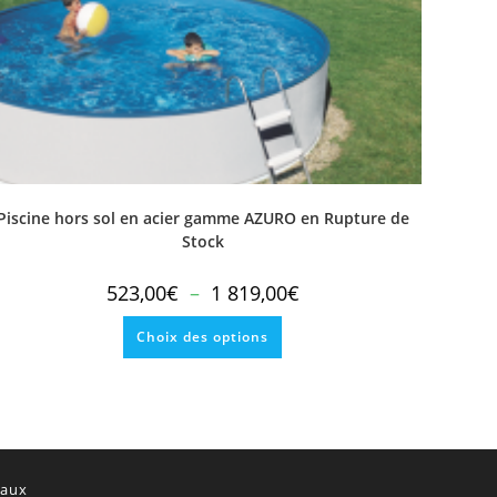
Piscine hors sol en acier gamme AZURO en Rupture de
Stock
Plage
523,00
€
–
1 819,00
€
de
prix :
Ce
523,00€
Choix des options
produit
à
a
1
plusieurs
819,00€
variations.
Les
options
peuvent
être
choisies
sur
eaux
la