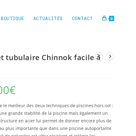
BOUTIQUE
ACTUALITÉS
CONTACT
0
t tubulaire Chinnok facile à
00
€
Plage
de
prix :
419,00€
à
 le meilleur des deux techniques de piscines hors-sol :
649,00€
ne grande stabilité de la piscine mais également un
a structure en acier lui permet de donner encore plus de
’eau plus importante que dans une piscine autoportante
é de polyester est ultra résistant et intègre les