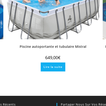
Piscine autoportante et tubulaire Mistral
649,00
€
Lire la suite
es Récents
Partager Nous Sur Vos Rés