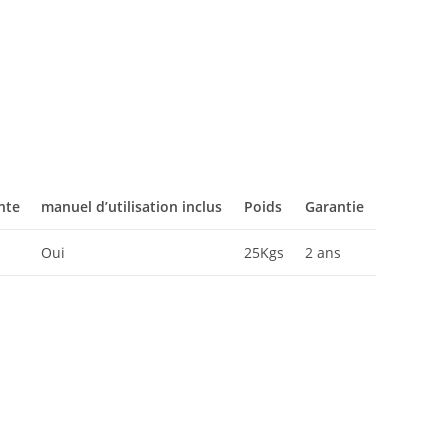
nte
manuel d’utilisation inclus
Poids
Garantie
Oui
25Kgs
2 ans