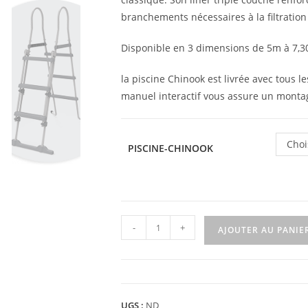
branchements nécessaires à la filtration
Disponible en 3 dimensions de 5m à 7,3
la piscine Chinook est livrée avec tous le
manuel interactif vous assure un monta
Choi
PISCINE-CHINOOK
quantité
-
+
AJOUTER AU PANIE
de
Piscine
autoportante
et
UGS :
ND