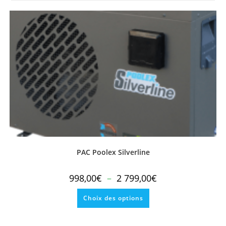
PAC Poolex Silverline
Plage
998,00
€
–
2 799,00
€
de
prix :
Ce
998,00€
Choix des options
produit
à
a
2
plusieurs
799,00€
variations.