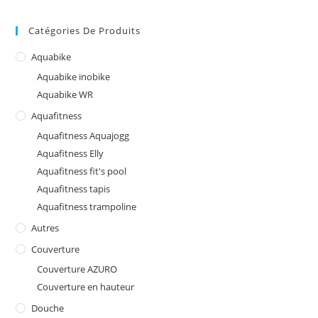
Les
options
peuvent
Catégories De Produits
être
choisies
sur
Aquabike
la
page
Aquabike inobike
du
produit
Aquabike WR
Aquafitness
Aquafitness Aquajogg
Aquafitness Elly
Aquafitness fit's pool
Aquafitness tapis
Aquafitness trampoline
Autres
Couverture
Couverture AZURO
Couverture en hauteur
Douche