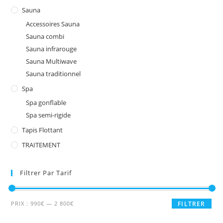
Sauna
Accessoires Sauna
Sauna combi
Sauna infrarouge
Sauna Multiwave
Sauna traditionnel
Spa
Spa gonflable
Spa semi-rigide
Tapis Flottant
TRAITEMENT
Filtrer Par Tarif
Prix
Prix
PRIX :
990€
—
2 800€
FILTRER
min
max